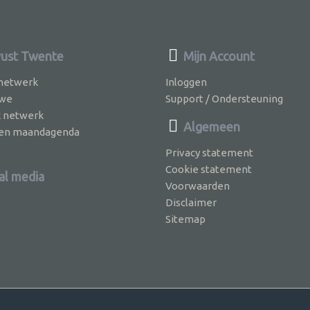
ust Twente
Mijn Account
 netwerk
Inloggen
 we
Support / Ondersteuning
k netwerk
Algemeen
jven maandagenda
Privacy statement
Cookie statement
al media
Voorwaarden
Disclaimer
Sitemap