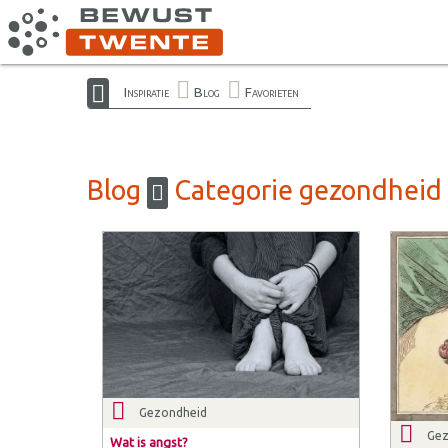
Inspiratie
Blog
Favorieten
Blog
Categorie gezondheid
Gezondheid
Gez
Wat is angst?