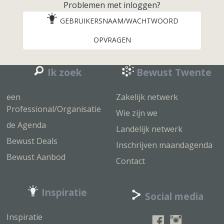
Problemen met inloggen?
GEBRUIKERSNAAM/WACHTWOORD
OPVRAGEN
Ik zoek
Bewust Twente
een
Zakelijk netwerk
Professional/Organisatie
Wie zijn we
de Agenda
Landelijk netwerk
Bewust Deals
Inschrijven maandagenda
Bewust Aanbod
Contact
Inspiratie
Social media
Inspiratie