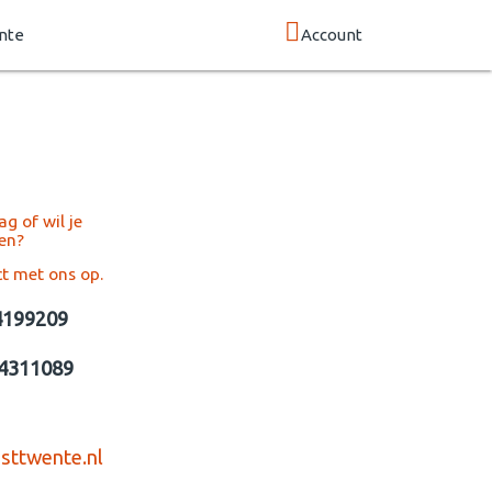
nte
Account
g of wil je
en?
t met ons op.
4199209
44311089
sttwente.nl