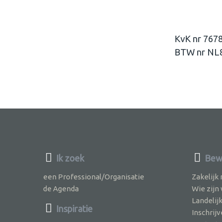
KvK nr 767
BTW nr NL
Ik zoek
Bew
een Professional/Organisatie
Zakelijk
de Agenda
Wie zijn
Landelij
Inspiratie
Inschri