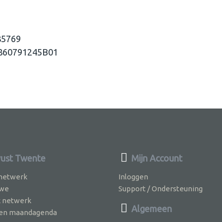
85769
860791245B01
ust Twente
Mijn Account
 netwerk
Inloggen
 we
Support / Ondersteuning
k netwerk
Algemeen
jven maandagenda