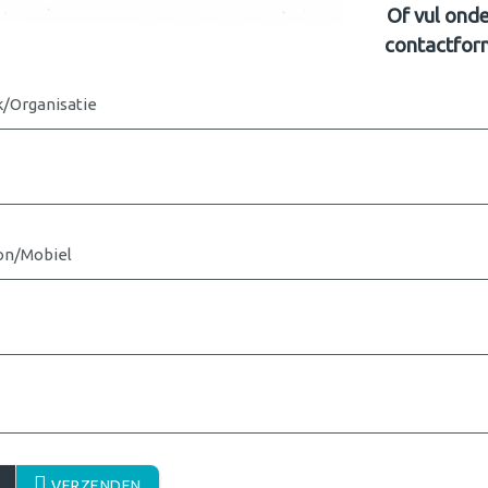
Of vul ond
contactform
k/Organisatie
on/Mobiel
VERZENDEN