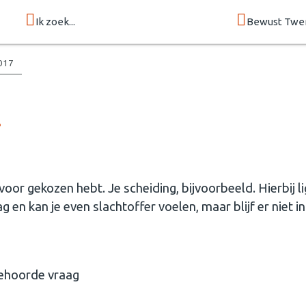
Ik zoek...
Bewust Twe
2017
?
oor gekozen hebt. Je scheiding, bijvoorbeeld. Hierbij li
 en kan je even slachtoffer voelen, maar blijf er niet in
gehoorde vraag