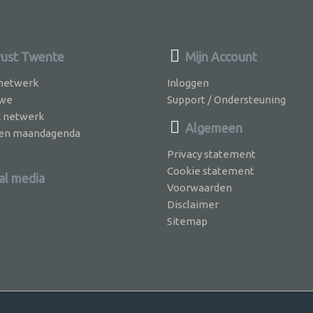
ust Twente
Mijn Account
 netwerk
Inloggen
 we
Support / Ondersteuning
k netwerk
Algemeen
jven maandagenda
Privacy statement
Cookie statement
al media
Voorwaarden
Disclaimer
Sitemap