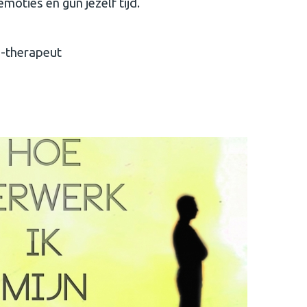
moties en gun jezelf tijd.
o-therapeut