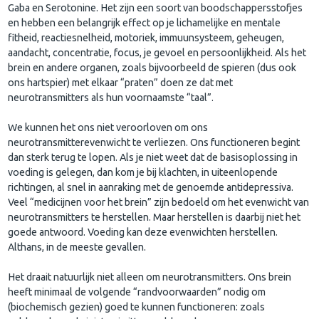
Gaba en Serotonine. Het zijn een soort van boodschappersstofjes
en hebben een belangrijk effect op je lichamelijke en mentale
fitheid, reactiesnelheid, motoriek, immuunsysteem, geheugen,
aandacht, concentratie, focus, je gevoel en persoonlijkheid. Als het
brein en andere organen, zoals bijvoorbeeld de spieren (dus ook
ons hartspier) met elkaar “praten” doen ze dat met
neurotransmitters als hun voornaamste “taal”.
We kunnen het ons niet veroorloven om ons
neurotransmitterevenwicht te verliezen. Ons functioneren begint
dan sterk terug te lopen. Als je niet weet dat de basisoplossing in
voeding is gelegen, dan kom je bij klachten, in uiteenlopende
richtingen, al snel in aanraking met de genoemde antidepressiva.
Veel “medicijnen voor het brein” zijn bedoeld om het evenwicht van
neurotransmitters te herstellen. Maar herstellen is daarbij niet het
goede antwoord. Voeding kan deze evenwichten herstellen.
Althans, in de meeste gevallen.
Het draait natuurlijk niet alleen om neurotransmitters. Ons brein
heeft minimaal de volgende “randvoorwaarden” nodig om
(biochemisch gezien) goed te kunnen functioneren: zoals