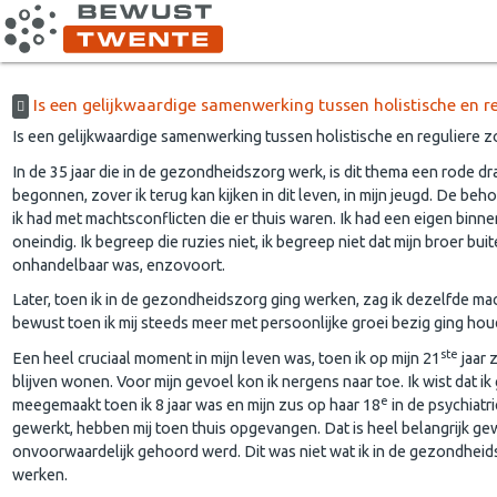
Is een gelijkwaardige samenwerking tussen holistische en re
Is een gelijkwaardige samenwerking tussen holistische en reguliere z
In de 35 jaar die in de gezondheidszorg werk, is dit thema een rode dra
begonnen, zover ik terug kan kijken in dit leven, in mijn jeugd. De b
ik had met machtsconflicten die er thuis waren. Ik had een eigen binn
oneindig. Ik begreep die ruzies niet, ik begreep niet dat mijn broer b
onhandelbaar was, enzovoort.
Later, toen ik in de gezondheidszorg ging werken, zag ik dezelfde ma
bewust toen ik mij steeds meer met persoonlijke groei bezig ging hou
ste
Een heel cruciaal moment in mijn leven was, toen ik op mijn 21
jaar z
blijven wonen. Voor mijn gevoel kon ik nergens naar toe. Ik wist dat i
e
meegemaakt toen ik 8 jaar was en mijn zus op haar 18
in de psychiatr
gewerkt, hebben mij toen thuis opgevangen. Dat is heel belangrijk gew
onvoorwaardelijk gehoord werd. Dit was niet wat ik in de gezondheid
werken.