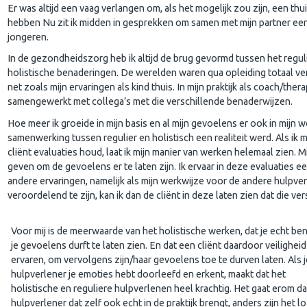
Er was altijd een vaag verlangen om, als het mogelijk zou zijn, een thu
hebben Nu zit ik midden in gesprekken om samen met mijn partner een
jongeren.
In de gezondheidszorg heb ik altijd de brug gevormd tussen het regu
holistische benaderingen. De werelden waren qua opleiding totaal ve
net zoals mijn ervaringen als kind thuis. In mijn praktijk als coach/ther
samengewerkt met collega’s met die verschillende benaderwijzen.
Hoe meer ik groeide in mijn basis en al mijn gevoelens er ook in mijn 
samenwerking tussen regulier en holistisch een realiteit werd. Als ik
cliënt evaluaties houd, laat ik mijn manier van werken helemaal zien. Mi
geven om de gevoelens er te laten zijn. Ik ervaar in deze evaluaties 
andere ervaringen, namelijk als mijn werkwijze voor de andere hulpv
veroordelend te zijn, kan ik dan de cliënt in deze laten zien dat die ver
Voor mij is de meerwaarde van het holistische werken, dat je echt be
je gevoelens durft te laten zien. En dat een cliënt daardoor veiligheid
ervaren, om vervolgens zijn/haar gevoelens toe te durven laten. Als j
hulpverlener je emoties hebt doorleefd en erkent, maakt dat het
holistische en reguliere hulpverlenen heel krachtig. Het gaat erom da
hulpverlener dat zelf ook echt in de praktijk brengt, anders zijn het l