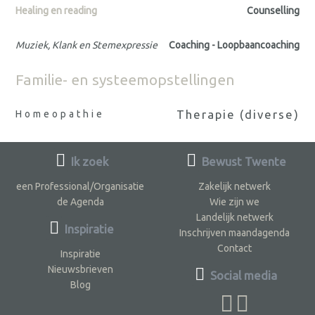
Healing en reading
Counselling
Muziek, Klank en Stemexpressie
Coaching - Loopbaancoaching
Familie- en systeemopstellingen
Therapie (diverse)
Homeopathie
Ik zoek
Bewust Twente
een Professional/Organisatie
Zakelijk netwerk
de Agenda
Wie zijn we
Landelijk netwerk
Inspiratie
Inschrijven maandagenda
Contact
Inspiratie
Nieuwsbrieven
Social media
Blog