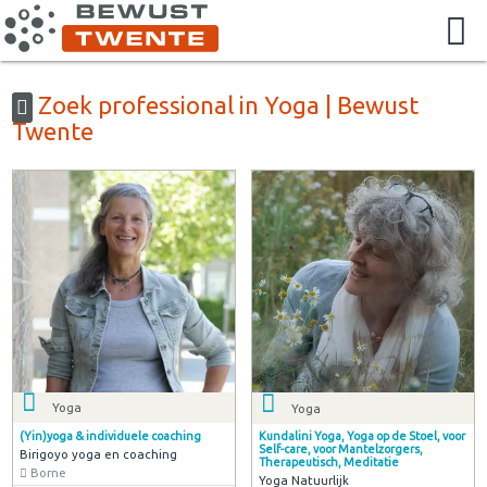
Zoek professional in Yoga | Bewust
Twente
Yoga
Yoga
(Yin)yoga & individuele coaching
Kundalini Yoga, Yoga op de Stoel, voor
Self-care, voor Mantelzorgers,
Birigoyo yoga en coaching
Therapeutisch, Meditatie
Borne
Yoga Natuurlijk