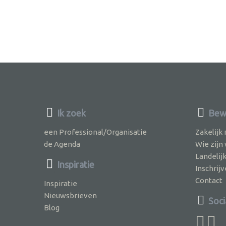
Ik zoek
Bew
een Professional/Organisatie
Zakelijk
de Agenda
Wie zijn
Landelij
Inspiratie
Inschri
Contact
Inspiratie
Nieuwsbrieven
Soci
Blog