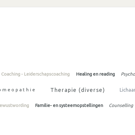
Coaching - Leiderschapscoaching
Healing en reading
Psycho
Therapie (diverse)
omeopathie
Lichaa
Bewustwording
Familie- en systeemopstellingen
Counselling