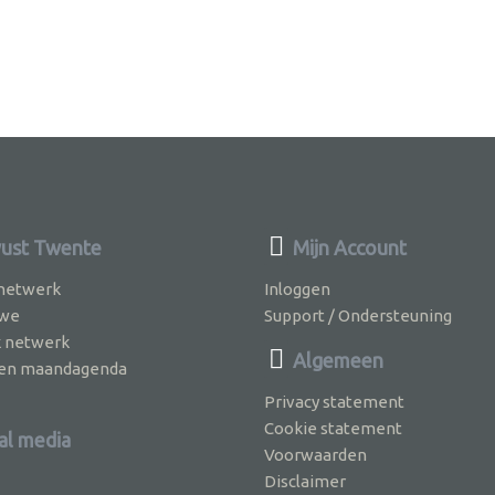
ust Twente
Mijn Account
 netwerk
Inloggen
 we
Support / Ondersteuning
k netwerk
Algemeen
jven maandagenda
Privacy statement
Cookie statement
al media
Voorwaarden
Disclaimer