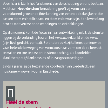
Voor haar is klank het fundament van de schepping en ons bestaan.
Met haar ‘
Heel-de-stem
’ benadering geeft zij vorm aan een
voortdurend groeiende (h)erkenning van een noodzakelijke relatie
tussen stem en het lichaam, en stem en bewustzijn. Een levenslang
proces met verrassende wendingen en ontdekkingen.
Op dit moment komt de focus in haar ontwikkeling m.b.t. de stem te
liggen bij de verbinding tussen het
vormloze
(klank) en de
vorm
(bijv. lied, gedicht, verhaal). Zo onderzoekt zij telkens opnieuw de
vaak helende beweging van vormloos naar vorm om deze bewust
te maken en toe te passen: in stemcoaching, als koorleider,
klanktherapeut/klanksessies of in zangontmoetingen.
Sinds 9 jaar is zij de bezielende koorleider van Liederlijck, een
huiskamervrouwenkoor in Enschede.
Heel de stem