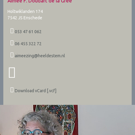
Aimée F. Doudart de la Grée
Holtwiklanden 174
7542 JS
Enschede
053 47 61 062
06 455 322 72
aimeezing@heeldestem.nl
Download vCard [.vcf]