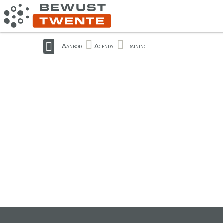
Aanbod
Agenda
training