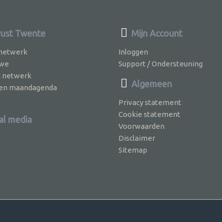
ust Twente
Mijn Account
 netwerk
Inloggen
 we
Support / Ondersteuning
k netwerk
Algemeen
jven maandagenda
Privacy statement
Cookie statement
al media
Voorwaarden
Disclaimer
Sitemap