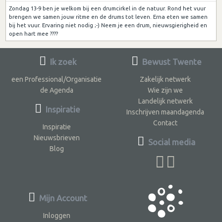
Zondag 13-9 ben je welkom bij een drumcirkel in de natuur. Rond het vuur
brengen we samen jouw ritme en de drums tot leven. Erna eten we samen
bij het vuur. Ervaring niet nodig ;-) Neem je een drum, nieuwsgierigheid en
open hart mee ????
Ik zoek
Bewust Twente
een Professional/Organisatie
Zakelijk netwerk
de Agenda
Wie zijn we
Landelijk netwerk
Inspiratie
Inschrijven maandagenda
Contact
Inspiratie
Nieuwsbrieven
Social media
Blog
Mijn Account
Inloggen