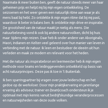
Naarmate ik meer buiten ben, geeft de natuur steeds meer van haar
geheimen prijs en helpt mij bij mijn eigen ontwikkeling. De
seizoenen en het weer geven een natuurlijk ritme aan waar je als
mens baat bij hebt. Zo ontdekte ik mijn eigen ritme dat bij mij past,
waardoor ik beter in balans ben. Ik ontdekte mijn drive en inspiratie.
De grootsheid van de natuur maakt je nietig als mens. Die
natuurbeleving vond ik ook bij andere natuurvolken, dicht bij huis
maar tijdens mijn reizen. Daar heb ik onder andere van Aboriginals,
Maori, Indianen en Kelten veel geleerd over hun manier van leven in
verbinding met de natuur. Ik leen en bestudeer de ideeën uit hun
verleden en maak ze modern en relevant voor het heden.
Met die natuur als inspiratiebron en leermeester heb ik mijn eigen
methode voor teams en leidinggevenden ontwikkeld op basis van
acht natuurprincipes. Deze pas ik toe in ‘t Buitenlab.
Ik ben sparringpartner bij vragen over jouw leiderschap en het
gedoe op de werkvloer. Door mijn praktijkervaring en jarenlange
ervaring als adviseur, trainer en (team)coach ondersteun ik je
optimaal met mijn kennis vanuit bedrijfskundige veranderprocessen
en natuurwijsheden van deze oude volken.