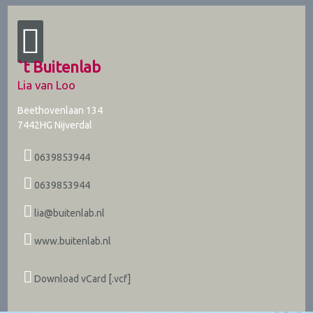
`t Buitenlab
Lia van Loo
Beethovenlaan 134
7442HG
Nijverdal
0639853944
0639853944
lia@buitenlab.nl
www.buitenlab.nl
Download vCard [.vcf]