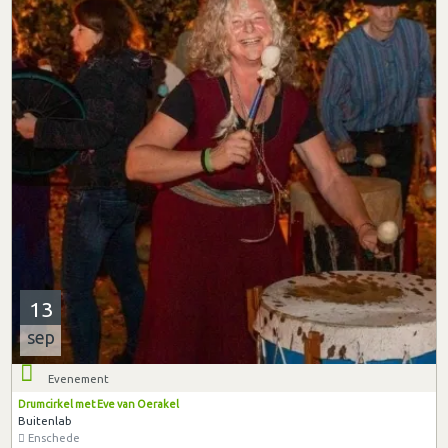
13
sep
Evenement
Drumcirkel met Eve van Oerakel
Buitenlab
Enschede