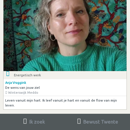
Energetisch werk
Anja Vruggink
De wens van jouw ziel
Winterswijk Meddo
Leven vanuit mijn hart. Ik leef vanuit je hart en vanuit de flow van mijn
leven.
Ik zoek
Bewust Twente