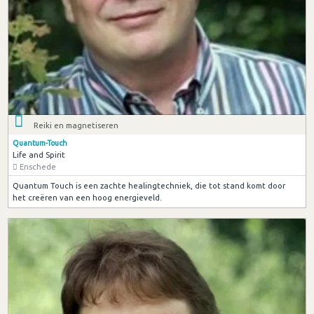
Reiki en magnetiseren
Quantum-Touch
Life and Spirit
Enschede
Quantum Touch is een zachte healingtechniek, die tot stand komt door
het creëren van een hoog energieveld.