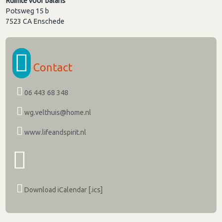
Ruimte voor balans
Potsweg 15 b
7523 CA
Enschede
Contact
06 443 68 348
wg.velthuis@home.nl
www.lifeandspirit.nl
Download iCalendar [.ics]