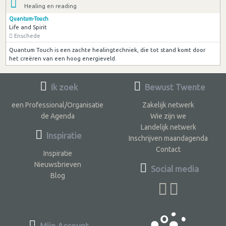
Healing en reading
Quantum-Touch
Life and Spirit
Enschede
Quantum Touch is een zachte healingtechniek, die tot stand komt door
het creëren van een hoog energieveld.
Ik zoek
Bewust Twente
een Professional/Organisatie
Zakelijk netwerk
de Agenda
Wie zijn we
Landelijk netwerk
Inspiratie
Inschrijven maandagenda
Contact
Inspiratie
Nieuwsbrieven
Social media
Blog
Mijn Account