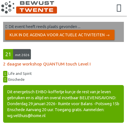
Dit event heeft reeds plaats gevonden ...
KIJK IN DE AGENDA VOOR ACTUELE ACTIVITEITEN →
21
mrt 2026
2 daagse workshop QUANTUM touch Level I
Life and Spirit
Enschede
Dit energetisch EHBO-koffertje kun je de rest van je leven
gebruiken en is altijd en overal inzetbaar BELEVENISAVOND:
Donderdag 29 januari 2026- Ruimte voor Balans -Potsweg 15b
Enschede Aanvang 20 uur. Toegang gratis. Aanmelden:
wg.velthuis@home.nl