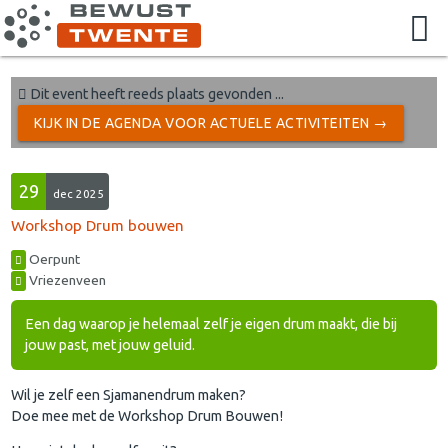
Dit event heeft reeds plaats gevonden ...
KIJK IN DE AGENDA VOOR ACTUELE ACTIVITEITEN →
29
dec 2025
Workshop Drum bouwen
Oerpunt
Vriezenveen
Een dag waarop je helemaal zelf je eigen drum maakt, die bij
jouw past, met jouw geluid.
Wil je zelf een Sjamanendrum maken?
Doe mee met de Workshop Drum Bouwen!