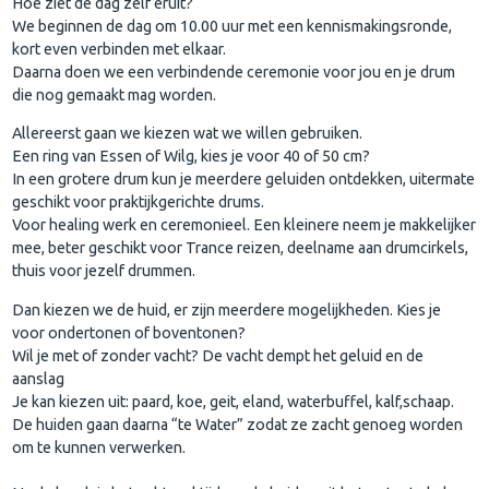
Hoe ziet de dag zelf eruit?
We beginnen de dag om 10.00 uur met een kennismakingsronde,
kort even verbinden met elkaar.
Daarna doen we een verbindende ceremonie voor jou en je drum
die nog gemaakt mag worden.
Allereerst gaan we kiezen wat we willen gebruiken.
Een ring van Essen of Wilg, kies je voor 40 of 50 cm?
In een grotere drum kun je meerdere geluiden ontdekken, uitermate
geschikt voor praktijkgerichte drums.
Voor healing werk en ceremonieel. Een kleinere neem je makkelijker
mee, beter geschikt voor Trance reizen, deelname aan drumcirkels,
thuis voor jezelf drummen.
Dan kiezen we de huid, er zijn meerdere mogelijkheden. Kies je
voor ondertonen of boventonen?
Wil je met of zonder vacht? De vacht dempt het geluid en de
aanslag
Je kan kiezen uit: paard, koe, geit, eland, waterbuffel, kalf,schaap.
De huiden gaan daarna “te Water” zodat ze zacht genoeg worden
om te kunnen verwerken.