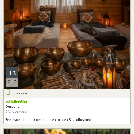
13
aug
Concert
Soundhealing
Oerpunt
Vriezenveen
Een avond heerlijk ontspannen bij een Soundhealing!