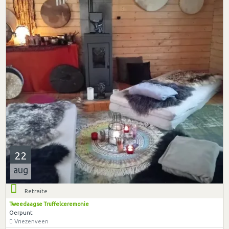
22
aug
Retraite
Tweedaagse Truffelceremonie
Oerpunt
Vriezenveen