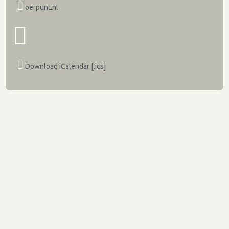
oerpunt.nl
Download iCalendar [.ics]