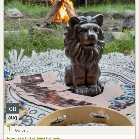
08
aug
Concert
Drumcirkel - Global Drums Gathering